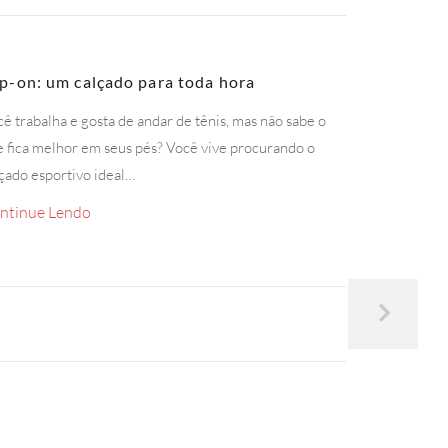
ip-on: um calçado para toda hora
ê trabalha e gosta de andar de tênis, mas não sabe o
 fica melhor em seus pés? Você vive procurando o
çado esportivo ideal…
ntinue Lendo
Vitrine int
dessas.
Imagine-se c
repente, você 
Sem querer, v