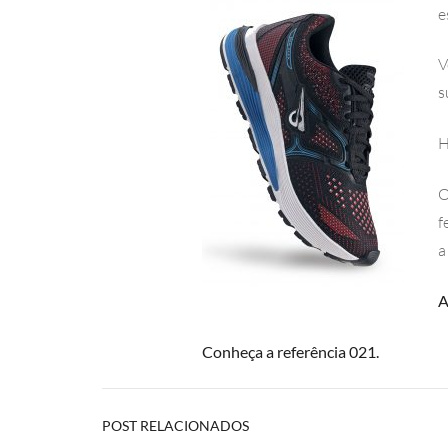
e
V
s
H
f
a
A
Conheça a referência 021.
POST RELACIONADOS