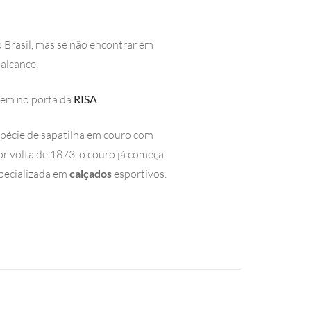
o Brasil, mas se não encontrar em
alcance.
agem no porta da
RISA
spécie de sapatilha em couro com
or volta de 1873, o couro já começa
specializada em
calçados
esportivos.