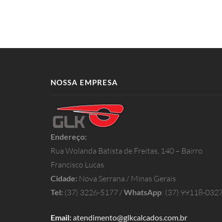
NOSSA EMPRESA
Endereço:
Rua Wolanda Batista de Freitas, 140 – Bairro
Francisco Lucas
Cidade:
Nova Serrana / Minas Gerais
Tel:
(37) 3226-5177 /
WhatsApp
: (37) 99118-032
Email:
atendimento@glkcalcados.com.br