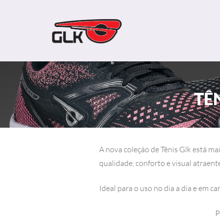
TÊ
A nova coleção de Tênis Glk está m
qualidade, conforto e visual atraent
Ideal para o uso no dia a dia e em ca
P