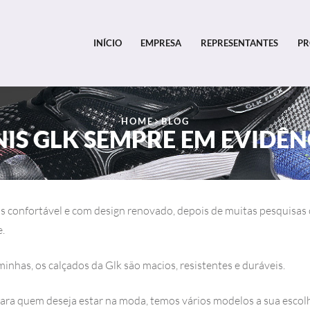
INÍCIO
EMPRESA
REPRESENTANTES
PR
HOME
BLOG
NIS GLK SEMPRE EM EVIDÊN
ais confortável e com design renovado, depois de muitas pesquisa
e.
minhas, os calçados da Glk são macios, resistentes e duráveis.
ara quem deseja estar na moda, temos vários modelos a sua escol